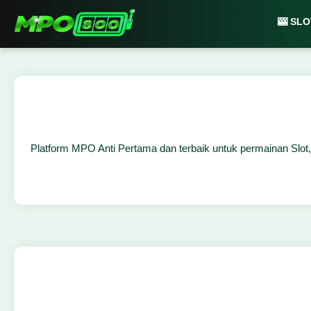
🎰 SLO
Platform MPO Anti Pertama dan terbaik untuk permainan Slo