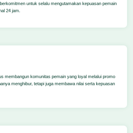
800 berkomitmen untuk selalu mengutamakan kepuasan pemain
nal 24 jam.
fokus membangun komunitas pemain yang loyal melalui promo
anya menghibur, tetapi juga membawa nilai serta kepuasan