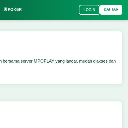
🃏 POKER
DAFTAR
LOGIN
main bersama server MPOPLAY yang lancar, mudah diakses dan